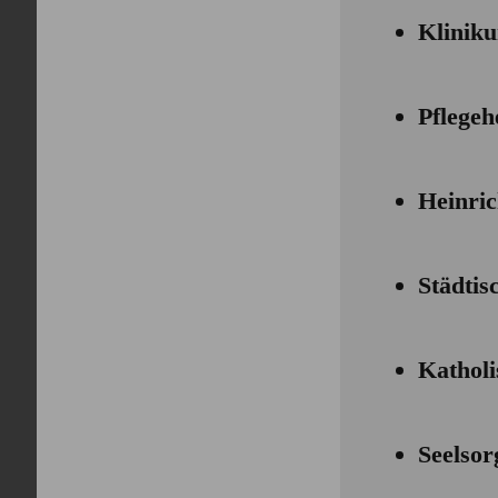
Klinik
Pflegeh
Heinri
Städtis
Kathol
Seelsor