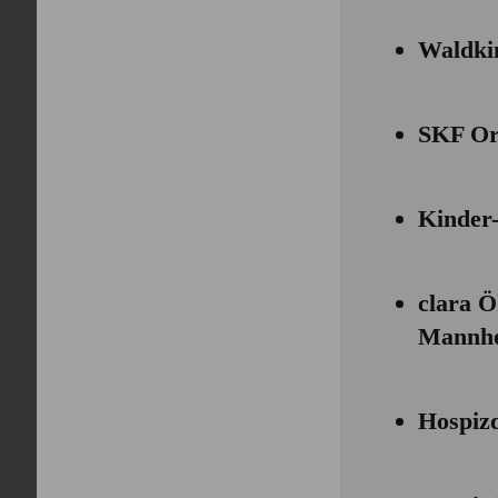
Waldki
SKF Or
Kinder-
clara Ö
Mannh
Hospizd