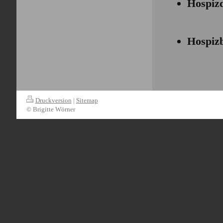
Hospiz
Hospiz
Druckversion
|
Sitemap
© Brigitte Wörner