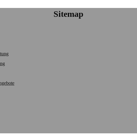
Sitemap
itung
ung
Angebote